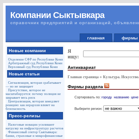
Компании Сыктывкара
справочник предприятий и организаций, объявлен
главная
фирм
Новые компании
Я
ищу:
Отделение СФР по Республике Коми
Арбитражный суд Республики Коми
Антиквариат
Верховный суд Республики Коми
Новые статьи
Главная страница
Культура. Искусство
Сигнализация, которая срабатывает
Фирмы раздела
— но не защищает
Присутствие, которое не
масштабируется: почему полиция не
Сортировать по:
городу
названию
цене
закрывает весь риск
Централизация, которая замедляет
реакцию: как иерархия влияет на
Выберите регион:
безопасность
Пресс-релизы
Налоговые новации усиливают
нагрузку на инфраструктуру расчетов
Финансовый сектор Сыктывкара:
банки, страховые и микрофинансовые