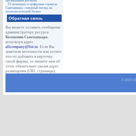
организации региона
IT-компании и цифровые сервисы
Сыктывкара: северный взгляд на
технологический бизнес
Обратная связь
Вы можете оставить сообщение
администратору ресурса
Компании Сыктывкара
,
используя адрес
allcompany@list.ru
. Если Вы
заметили неточности или хотите
что-то добавить в карточку
своей фирмы, то пишите нам об
этом, обязательно указав адрес
размещения (URL страницы).
© 2013-
2